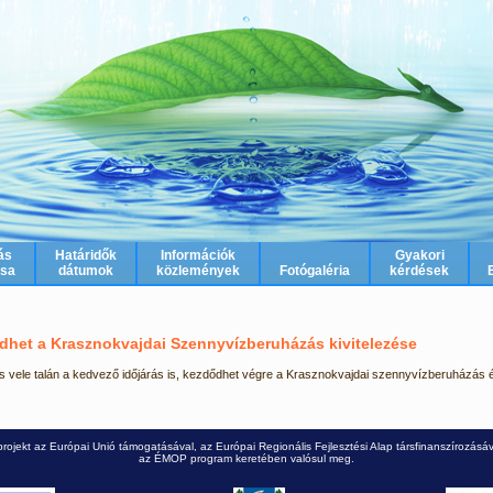
ás
Határidők
Információk
Gyakori
ása
dátumok
közlemények
Fotógaléria
kérdések
het a Krasznokvajdai Szennyvízberuházás kivitelezése
és vele talán a kedvező időjárás is, kezdődhet végre a Krasznokvajdai szennyvízberuházás 
projekt az Európai Unió támogatásával, az Európai Regionális Fejlesztési Alap társfinanszírozásáv
az ÉMOP program keretében valósul meg.