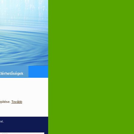
Elérhetőségek
építése.
Tovább
al,