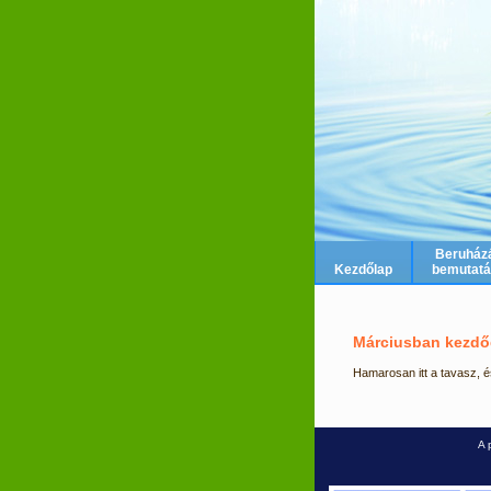
Beruház
Kezdőlap
bemutat
Márciusban kezdőd
Hamarosan itt a tavasz, 
A 